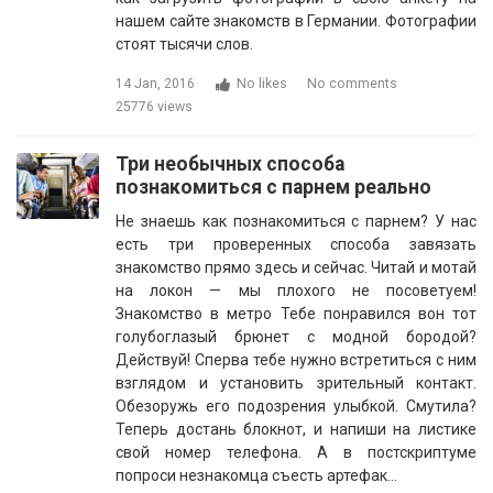
нашем сайте знакомств в Германии. Фотографии
стоят тысячи слов.
14 Jan, 2016
No likes
No comments
25776 views
Три необычных способа
познакомиться с парнем реально
Не знаешь как познакомиться с парнем? У нас
есть три проверенных способа завязать
знакомство прямо здесь и сейчас. Читай и мотай
на локон — мы плохого не посоветуем!
Знакомство в метро Тебе понравился вон тот
голубоглазый брюнет с модной бородой?
Действуй! Сперва тебе нужно встретиться с ним
взглядом и установить зрительный контакт.
Обезоружь его подозрения улыбкой. Смутила?
Теперь достань блокнот, и напиши на листике
свой номер телефона. А в постскриптуме
попроси незнакомца съесть артефак…