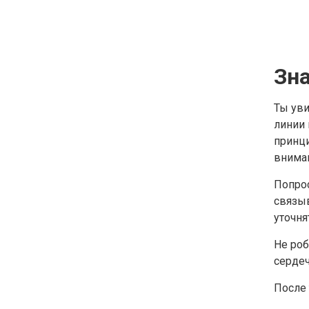
Зн
Ты уви
линии 
принци
внима
Попрос
связыв
уточня
Не роб
сердеч
После 