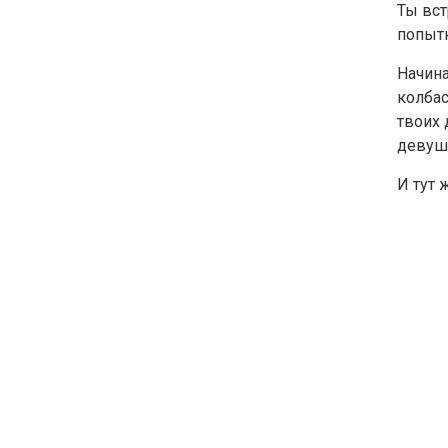
Ты вс
попытк
Начина
колбас
твоих 
девуш
И тут 