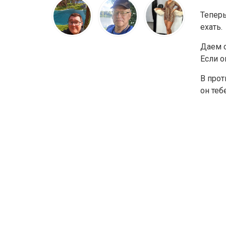
Теперь
ехать.
Даем с
Если о
В прот
он теб