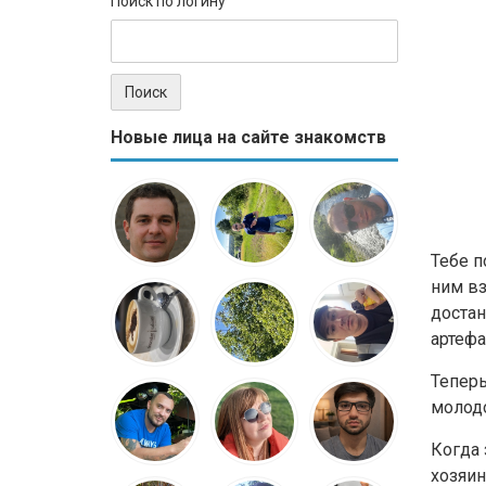
Поиск по логину
Новые лица на сайте знакомств
Тебе п
ним вз
достан
артефа
Теперь
молодо
Когда 
хозяи