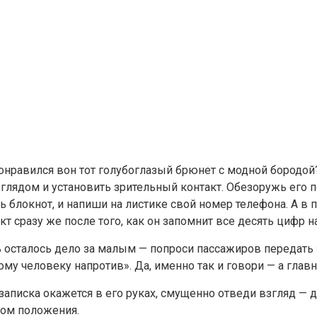
онравился вон тот голубоглазый брюнет с модной бородой?
глядом и установить зрительный контакт. Обезоружь его 
ь блокнот, и напиши на листике свой номер телефона. А в
кт сразу же после того, как он запомнит все десять цифр н
 осталось дело за малым — попроси пассажиров передать 
му человеку напротив». Да, именно так и говори — а глав
записка окажется в его руках, смущенно отведи взгляд —
ном положения.