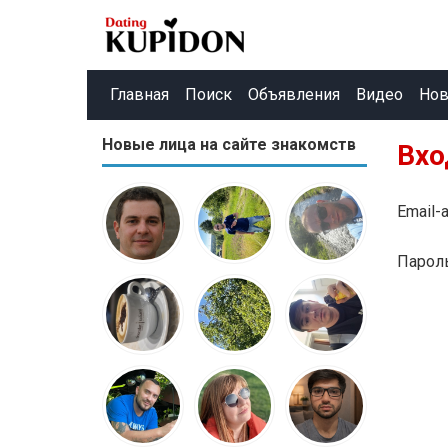
Главная
Поиск
Объявления
Видео
Нов
Новые лица на сайте знакомств
Вхо
Email-
Парол