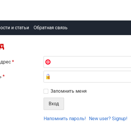
ости и статьи
Обратная связь
д
адрес
*
ь
*
Запомнить меня
Напомнить пароль!
New user? Signup!